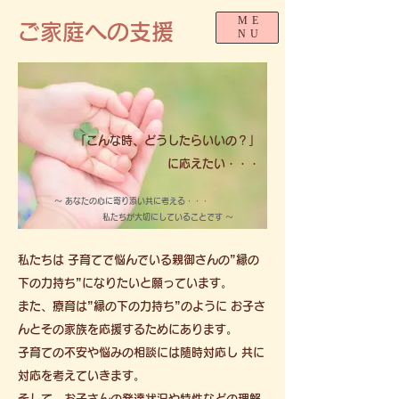
ME
ご家庭への支援
NU
「こんな時、どうしたらいいの？」
に応えたい・・・
～ あなたの心に寄り添い共に考える・・・
私たちが大切にしていることです ～
私たちは 子育てで悩んでいる親御さんの”縁の
下の力持ち”になりたいと願っています。
また、療育は”縁の下の力持ち”のように お子さ
んと
その家族を応援するためにあります。
子育ての不安や悩みの相談には随時対応し 共に
対応を考えていきます。
そして、お子さんの発達状況や特性などの理解