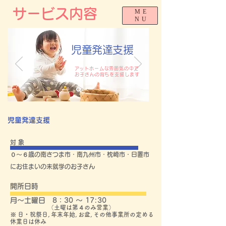
サービス内容
ME
NU
児童発達支援
​アットホームな雰囲気の中で
お子さんの育ちを支援します
児童発達支援
対 象
​０～６歳の南さつま市・南九州市・枕崎市・日置市
にお住まいの未就学のお子さん
開所日時
月～土曜日 8：30 ～ 17:30
（土曜は第４
のみ営業
）
※
日・祝祭日, 年末年始, お盆, その他事業所の定める
休業日は休み