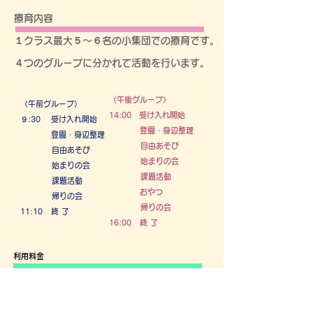
療育内容​
​１クラス最大５～６名の小集団での療育です。
４つのグループに分かれて活動を行います。
〈午後グループ〉
〈午前グループ〉
14
:00 受け入れ開始
９:30 受け入れ開始
登園・身辺整理
登園・身辺整理
自由あそび
自由あそび
始まりの会
始まりの会
課題活動
課題活動
おやつ
帰りの会
帰りの会
11:10 終 了
16:00 終 了
利用料金​
​● お住まいの市による福祉サービスのため利用料は実質
無料となります。