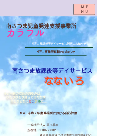
ME
NU
南さつま児童発達支援事業所
カラフル
NEW ... 放課後等デイサービス開所のお知らせ
NEW ... 事業所移転のお知らせ
南さつま放課後等デイサービス
​なないろ
子ども達の成長のあゆみは
ひとりひとり違って当たり前
色とりどりに
カ
ラ
フ
ル
に…
NEW ... 令和７年度 事業所における自己評価
一般社団法人 菜々花会
所在地
〒897-0002
鹿児島県南さつま市加世田武田6923-1